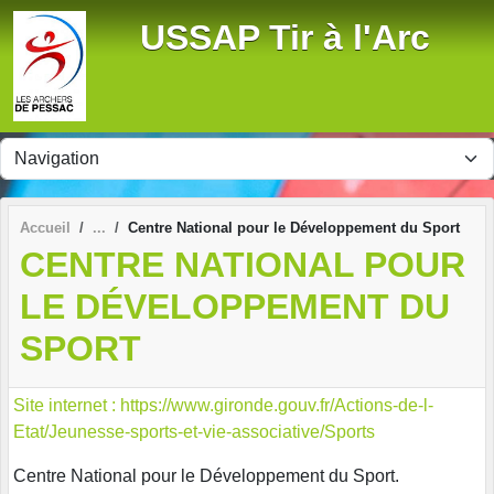
Panneau de gestion des cookies
USSAP Tir à l'Arc
Accueil
Centre National pour le Développement du Sport
CENTRE NATIONAL POUR
LE DÉVELOPPEMENT DU
SPORT
Site internet : https://www.gironde.gouv.fr/Actions-de-l-
Etat/Jeunesse-sports-et-vie-associative/Sports
Centre National pour le Développement du Sport.