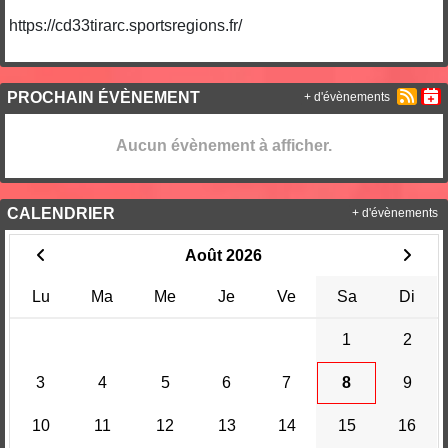
https://cd33tirarc.sportsregions.fr/
PROCHAIN ÉVÈNEMENT
+ d'évènements
Aucun évènement à afficher.
CALENDRIER
+ d'évènements
Août 2026
Lu
Ma
Me
Je
Ve
Sa
Di
1
2
3
4
5
6
7
8
9
10
11
12
13
14
15
16